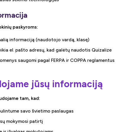
ormacija
kinių paskyroms:
lią informaciją (naudotojo vardą, klasę)
kia el. pašto adresų, kad galėtų naudotis Quizalize
duomenys saugomi pagal FERPA ir COPPA reglamentus
dojame jūsų informaciją
audojame tam, kad:
bulintume savo švietimo paslaugas
ūsų mokymosi patirtį
ę ir įžvalgas mokytojams