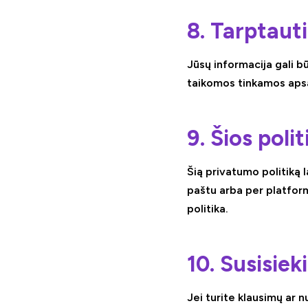
8. Tarptaut
Jūsų informacija gali b
taikomos tinkamos apsa
9. Šios poli
Šią privatumo politiką 
paštu arba per platform
politika.
10. Susisie
Jei turite klausimų ar 