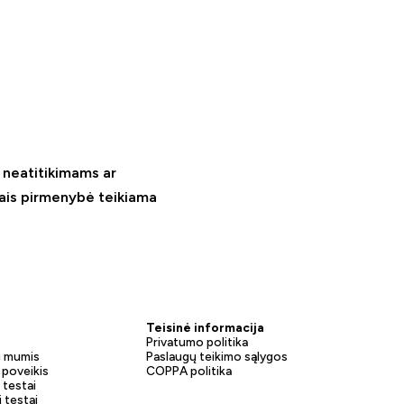
 neatitikimams ar
slais pirmenybė teikiama
Teisinė informacija
Privatumo politika
u mumis
Paslaugų teikimo sąlygos
poveikis
COPPA politika
 testai
 testai