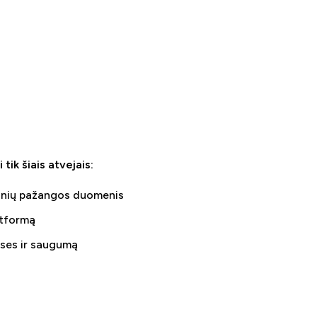
ik šiais atvejais:
okinių pažangos duomenis
atformą
ises ir saugumą