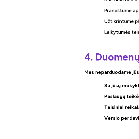
Praneštume api
Užtikrintume p
Laikytumės teis
4. Duomenų 
Mes neparduodame jūsų a
Su jūsų mokykl
Paslaugų teikėj
Teisiniai reika
Verslo perdavi