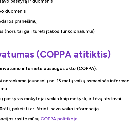
i savo paskyrą ir duomenis
avo duomenis
kodaros pranešimų
us (nors tai gali turėti įtakos funkcionalumui)
ivatumas (COPPA atitiktis)
ų privatumo internete apsaugos akto (COPPA):
 nerenkame jaunesnių nei 13 metų vaikų asmeninės informaci
kimo
ų paskyras mokytojai veikia kaip mokyklų ir tėvų atstovai
ūrėti, pakeisti ar ištrinti savo vaiko informaciją
acijos rasite mūsų
COPPA politikoje