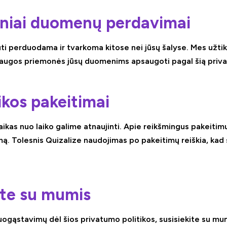
iniai duomenų perdavimai
ūti perduodama ir tvarkoma kitose nei jūsų šalyse. Mes užti
ugos priemonės jūsų duomenims apsaugoti pagal šią privat
tikos pakeitimai
laikas nuo laiko galime atnaujinti. Apie reikšmingus pakeitim
ą. Tolesnis Quizalize naudojimas po pakeitimų reiškia, kad 
kite su mumis
nuogąstavimų dėl šios privatumo politikos, susisiekite su mu