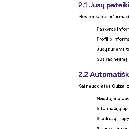
2.1 Jūsų patei
Mes renkame informaciją
Paskyros infor
Profilio inform
Jūsų kuriamą tu
Susirašinėjim
2.2 Automatišk
Kai naudojatės Quizali
Naudojimo duom
Informaciją api
IP adresą ir apy
Slapukus ir pa