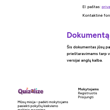
El. paštas:
priv
Kontaktinė fo
Dokumentą 
Šis dokumentas jūsų pa
prieštaravimams tarp ver
versijai anglų kalba.
Mokytojams
Registruotis
Prisijungti
Mūsų misija – padėti mokytojams
pasiekti pokyčių kiekvieno
mokinio gyvenime.