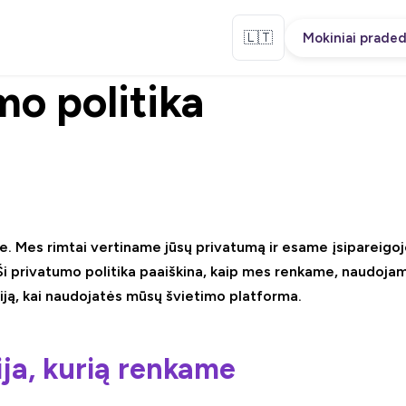
🇱🇹
Mokiniai praded
mo politika
ze. Mes rimtai vertiname jūsų privatumą ir esame įsipareigoj
i privatumo politika paaiškina, kaip mes renkame, naudojam
ją, kai naudojatės mūsų švietimo platforma.
ija, kurią renkame