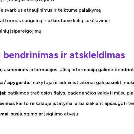
e svarbius atnaujinimus ir teiktume palaikymą
latformos saugumą ir užkirstume kelią sukčiavimui
inių įsipareigojimų
bendrinimas ir atskleidimas
smeninės informacijos. Jūsų informaciją galime bendrinti t
a / apygarda:
mokytojai ir administratoriai gali pasiekti m
ai:
patikimos trečiosios šalys, padedančios valdyti mūsų pl
lavimai:
kai to reikalauja įstatymai arba siekiant apsaugoti te
mai:
susijungimo ar įsigijimo atveju