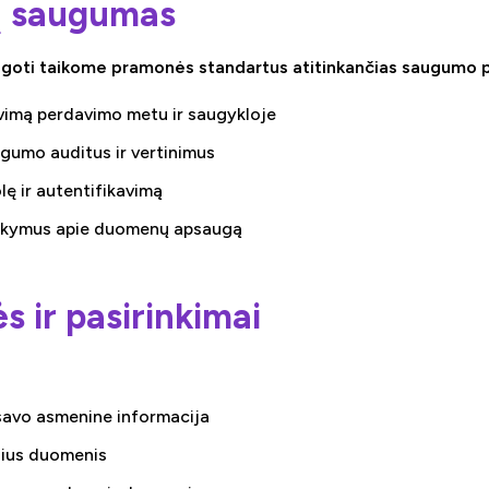
ų saugumas
ugoti taikome pramonės standartus atitinkančias saugumo 
imą perdavimo metu ir saugykloje
ugumo auditus ir vertinimus
lę ir autentifikavimą
kymus apie duomenų apsaugą
ės ir pasirinkimai
 savo asmenine informacija
slius duomenis