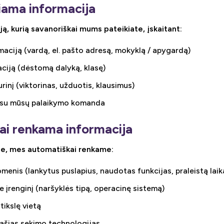
kiama informacija
, kurią savanoriškai mums pateikiate, įskaitant:
maciją (vardą, el. pašto adresą, mokyklą / apygardą)
aciją (dėstomą dalyką, klasę)
rinį (viktorinas, užduotis, klausimus)
ą su mūsų palaikymo komanda
ai renkama informacija
ze, mes automatiškai renkame:
enis (lankytus puslapius, naudotas funkcijas, praleistą laik
e įrenginį (naršyklės tipą, operacinę sistemą)
tikslę vietą
našias sekimo technologijas