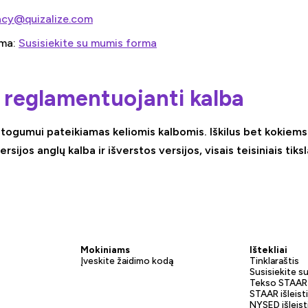
acy@quizalize.com
rma:
Susisiekite su mumis forma
reglamentuojanti kalba
togumui pateikiamas keliomis kalbomis. Iškilus bet kokiems
sijos anglų kalba ir išverstos versijos, visais teisiniais tik
Mokiniams
Ištekliai
Įveskite žaidimo kodą
Tinklaraštis
Susisiekite s
Tekso STAAR 
STAAR išleisti
NYSED išleisti