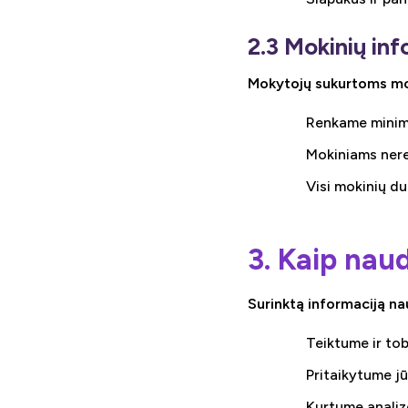
2.3 Mokinių inf
Mokytojų sukurtoms mo
Renkame minima
Mokiniams nerei
Visi mokinių 
3. Kaip nau
Surinktą informaciją n
Teiktume ir to
Pritaikytume j
Kurtume analiz