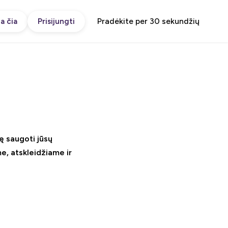
Pradėkite per 30 sekundžių
a čia
Prisijungti
ę saugoti jūsų
e, atskleidžiame ir