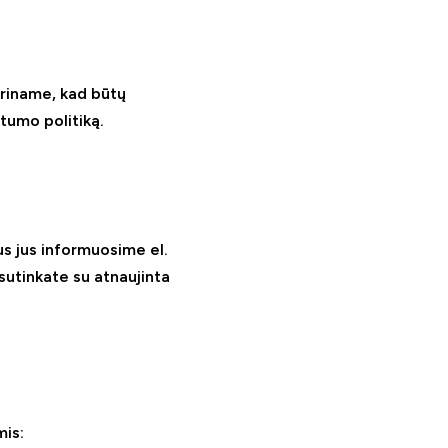
kriname, kad būtų
umo politiką.
us jus informuosime el.
sutinkate su atnaujinta
mis: