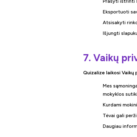
Prašyti ištrint
Eksportuoti s
Atsisakyti rin
Išjungti slapuk
7. Vaikų pr
Quizalize laikosi Vaik
Mes sąmoningai
mokyklos suti
Kurdami mokini
Tėvai gali perži
Daugiau inform