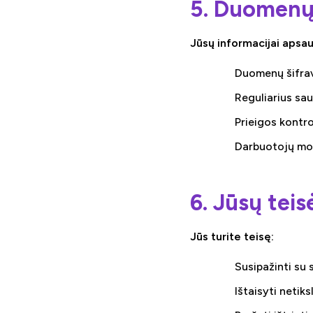
5. Duomen
Jūsų informacijai apsa
Duomenų šifrav
Reguliarius sa
Prieigos kontro
Darbuotojų mo
6. Jūsų teis
Jūs turite teisę:
Susipažinti su
Ištaisyti netik