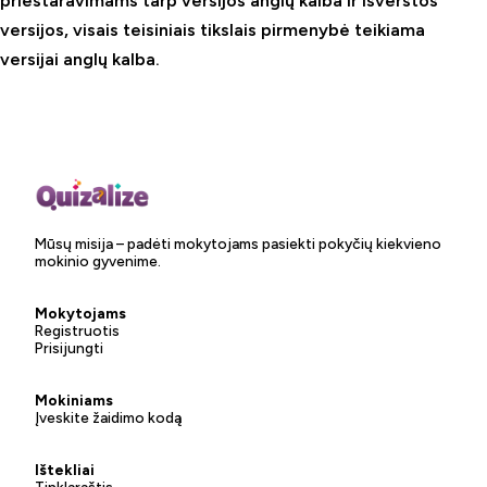
prieštaravimams tarp versijos anglų kalba ir išverstos
versijos, visais teisiniais tikslais pirmenybė teikiama
versijai anglų kalba.
Mūsų misija – padėti mokytojams pasiekti pokyčių kiekvieno
mokinio gyvenime.
Mokytojams
Registruotis
Prisijungti
Mokiniams
Įveskite žaidimo kodą
Ištekliai