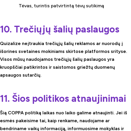
Tėvas, turintis patvirtintą tėvų sutikimą
10. Trečiųjų šalių paslaugos
Quizalize neįtraukia trečiųjų šalių reklamos ar nuorodų į
išorines svetaines mokiniams skirtose platformos srityse.
Visos mūsų naudojamos trečiųjų šalių paslaugos yra
kruopščiai patikrintos ir saistomos griežtų duomenų
apsaugos sutarčių.
11. Šios politikos atnaujinimai
Šią COPPA politiką laikas nuo laiko galime atnaujinti. Jei iš
esmės pakeisime tai, kaip renkame, naudojame ar
bendriname vaikų informaciją, informuosime mokyklas ir