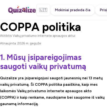
🇱🇹
Mokiniai pradeda čia
Pris
COPPA politika
Atitiktis Vaikų privatumo internete apsaugos aktui
Atnaujinta: 2026 m. gegužė
1. Mūsų įsipareigojimas
saugoti vaikų privatumą
Quizalize yra įsipareigojusi saugoti jaunesnių nei 13 metų
vaikų privatumą. Ši COPPA politika paaiškina, kaip mes
laikomės Vaikų privatumo internete apsaugos akto
(COPPA) ir kaip renkame, naudojame bei saugome iš vaikų
gaunamą informaciją.