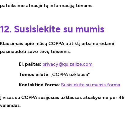
pateiksime atnaujintą informaciją tėvams.
12. Susisiekite su mumis
Klausimais apie mūsų COPPA atitiktį arba norėdami
pasinaudoti savo tėvų teisėmis:
El. paštas:
privacy@quizalize.com
Temos eilutė:
„COPPA užklausa“
Kontaktinė forma:
Susisiekite su mumis forma
Į visas su COPPA susijusias užklausas atsakysime per 48
valandas.