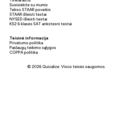
Tinklaraštis
Susisiekite su mumis
Tekso STAAR poveikis
STAAR išleisti testai
NYSED išleisti testai
KS2 6 klasės SAT ankstesni testai
Teisinė informacija
Privatumo politika
Paslaugų teikimo sąlygos
COPPA politika
© 2026 Quizalize. Visos teisės saugomos.