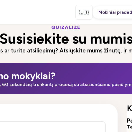
🇱🇹
Mokiniai praded
QUIZALIZE
Susisiekite su mumi
s ar turite atsiliepimų? Atsiųskite mums žinutę, ir
ymo mokyklai?
ą, 60 sekundžių trunkantį procesą su atsisiunčiamu pasiūlym
K
P
Te