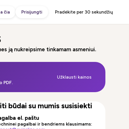
Pradėkite per 30 sekundžių
a čia
Prisijungti
s
 mes ją nukreipsime tinkamam asmeniui.
Užklausti kainos
o PDF.
iti būdai su mumis susisiekti
agalba el. paštu
chninei pagalbai ir bendriems klausimams: