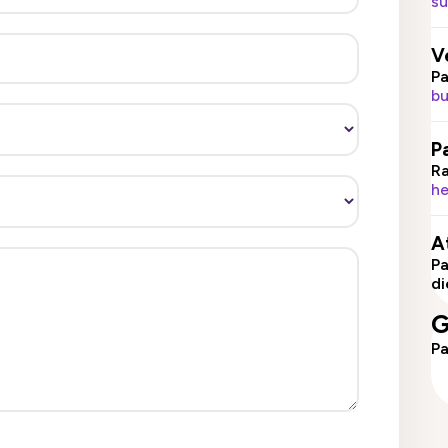
su
V
Pa
bu
P
Ra
he
A
Pa
di
G
Pa