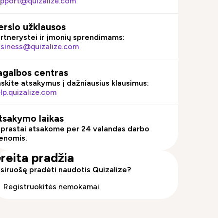
pport@quizalize.com
erslo užklausos
rtnerystei ir įmonių sprendimams:
siness@quizalize.com
agalbos centras
skite atsakymus į dažniausius klausimus:
lp.quizalize.com
tsakymo laikas
prastai atsakome per 24 valandas darbo
enomis.
reita pradžia
siruošę pradėti naudotis Quizalize?
Registruokitės nemokamai