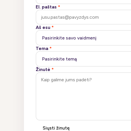
El. paštas
*
Aš esu
*
Tema
*
Žinutė
*
Siųsti žinutę