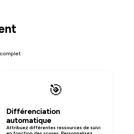
rent
e complet
🎯
Différenciation
automatique
Attribuez différentes ressources de suivi
en fonction des scores. Personnalisez