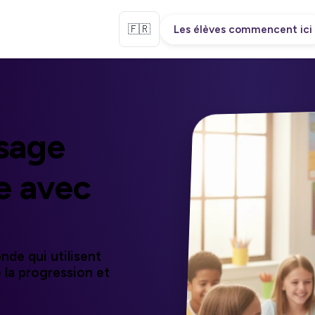
🇫🇷
Les élèves commencent ici
ssage
e
avec
nde qui utilisent
 la progression et