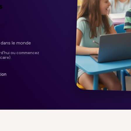
s
 dans le monde
ourd'hui ou commencez
caire).
tion