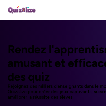
Rendez l'apprenti
amusant
et
efficac
des quiz
Rejoignez des milliers d'enseignants dans le mo
Quizalize pour créer des jeux captivants, suivre
améliorer la réussite des élèves.