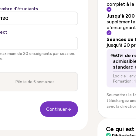
complet à la
ombre d'étudiants
Jusqu'à 200 
supplémentair
d'enseignant
rect
Séances de f
jusqu'à 20 p
n maximum de 20 enseignants par session.
60% de r
s.
admissible
standard 
Logiciel : en
Formation : 
Pilote de 6 semaines
Soumettez le fo
téléchargez une
avec la direction
Continuer
Ce qui est 
Bibliothèq