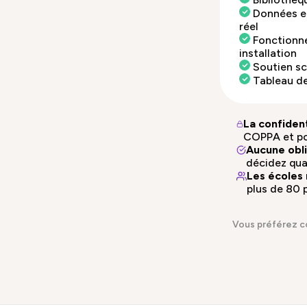
Données et
réel
Fonctionne
installation
Soutien sco
Tableau de
La confiden
COPPA et pol
Aucune obl
décidez qua
Les écoles
plus de 80 
Vous préférez 