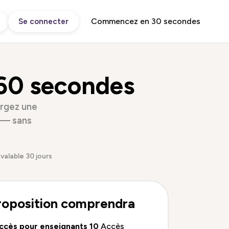
Commencez en 30 secondes
Se connecter
60 secondes
argez une
n — sans
 valable 30 jours
roposition comprendra
ccès pour enseignants 10
Accès