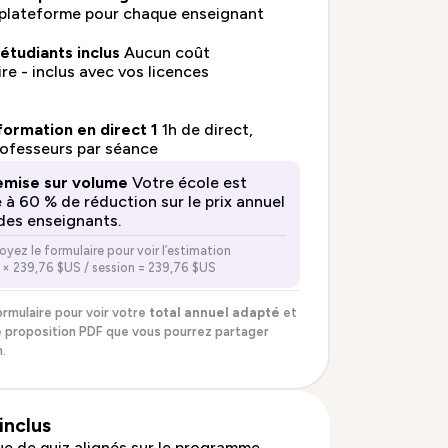
 plateforme pour chaque enseignant
étudiants inclus
Aucun coût
e - inclus avec vos licences
ormation en direct 1
1h de direct,
rofesseurs par séance
emise sur volume
Votre école est
 à 60 % de réduction sur le prix annuel
des enseignants.
voyez le formulaire pour voir l’estimation
1 × 239,76 $US / session = 239,76 $US
rmulaire pour voir votre
total annuel adapté
et
 proposition PDF que vous pourrez partager
.
inclus
ue de quiz alignés sur le programme