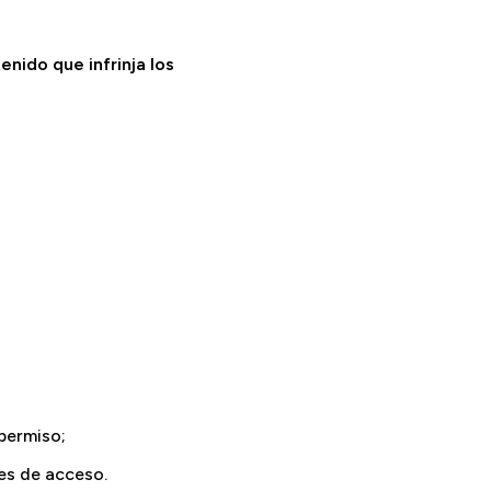
nido que infrinja los
 permiso;
les de acceso.