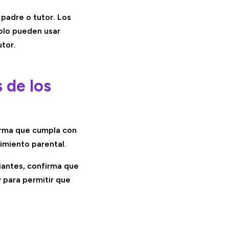
 padre o tutor. Los
solo pueden usar
utor.
 de los
orma que cumpla con
imiento parental.
iantes, confirma que
y para permitir que