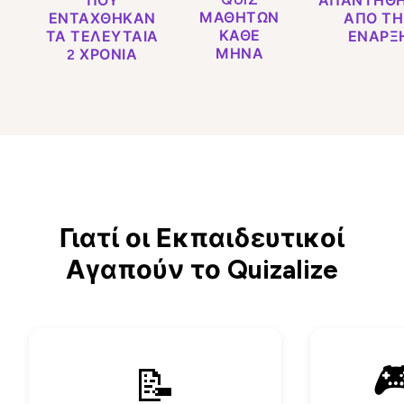
ΠΟΥ
ΑΠΑΝΤΉΘ
ΜΑΘΗΤΏΝ
ΕΝΤΆΧΘΗΚΑΝ
ΑΠΌ Τ
ΚΆΘΕ
ΤΑ ΤΕΛΕΥΤΑΊΑ
ΈΝΑΡΞ
ΜΉΝΑ
2 ΧΡΌΝΙΑ
Γιατί οι Εκπαιδευτικοί
Αγαπούν το Quizalize

📝