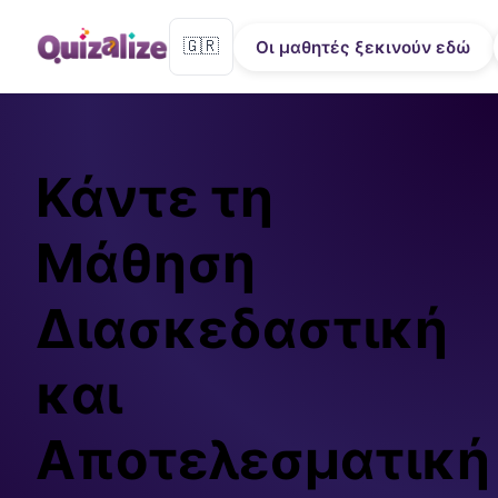
🇬🇷
Οι μαθητές ξεκινούν εδώ
Κάντε τη
Μάθηση
Διασκεδαστική
και
Αποτελεσματική