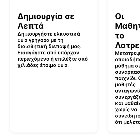
Δημιουργία σε
Οι
Λεπτά
Μαθη
Δημιουργήστε ελκυστικά
το
quiz γρήγορα με τη
Λατρε
διαισθητική διεπαφή μας.
Εισαγάγετε από υπάρχον
Μετατρέψ
περιεχόμενο ή επιλέξτε από
οποιοδήπ
χιλιάδες έτοιμα quiz.
μάθημα σ
συναρπασ
παιχνίδι. 
μαθητές
ανταγωνίζ
συνεργάζ
και μαθαί
χωρίς να
συνειδητ
ότι μελετ