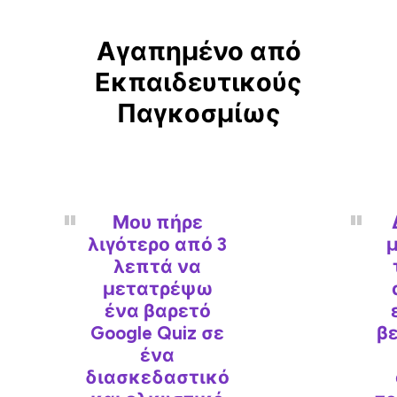
Αγαπημένο από
Εκπαιδευτικούς
Παγκοσμίως
Μου πήρε
λιγότερο από 3
μ
λεπτά να
μετατρέψω
ένα βαρετό
Google Quiz σε
β
ένα
διασκεδαστικό