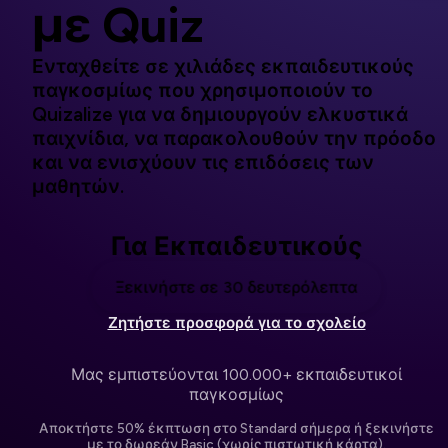
με Quiz
Ενταχθείτε σε χιλιάδες εκπαιδευτικούς
παγκοσμίως που χρησιμοποιούν το
Quizalize για να δημιουργούν ελκυστικά
παιχνίδια, να παρακολουθούν την πρόοδο
και να ενισχύουν τις επιδόσεις των
μαθητών.
Για Εκπαιδευτικούς
Ξεκινήστε σε 30 δευτερόλεπτα
Ζητήστε προσφορά για το σχολείο
Μας εμπιστεύονται 100.000+ εκπαιδευτικοί
παγκοσμίως
Αποκτήστε 50% έκπτωση στο Standard σήμερα ή ξεκινήστε
με το δωρεάν Basic (χωρίς πιστωτική κάρτα).