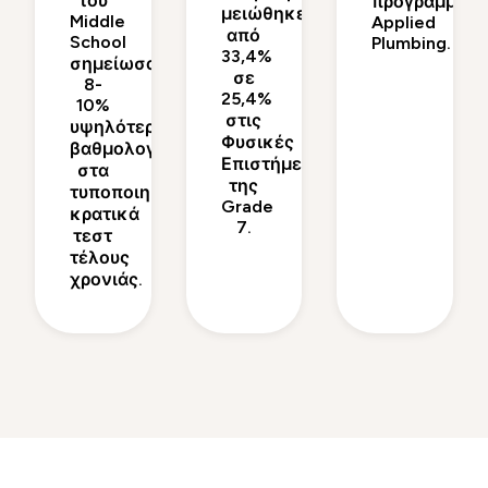
του
πρόγραμμα
μειώθηκε
Middle
Applied
από
School
Plumbing.
33,4%
σημείωσαν
σε
8-
25,4%
10%
στις
υψηλότερη
Φυσικές
βαθμολογία
Επιστήμες
στα
της
τυποποιημένα
Grade
κρατικά
7.
τεστ
τέλους
χρονιάς.