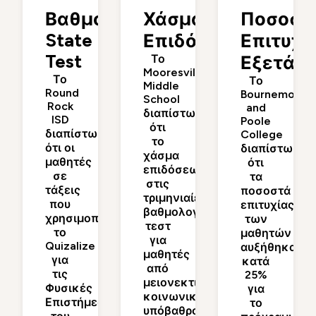
Βαθμολογίες
Χάσμα
Ποσοστ
State
Επιδόσεων
Επιτυχί
Test
Το
Εξετάσ
Mooresville
Το
Το
Middle
Round
Bournemouth
School
Rock
and
διαπίστωσε
ISD
Poole
ότι
διαπίστωσε
College
το
ότι οι
διαπίστωσε
χάσμα
μαθητές
ότι
επιδόσεων
σε
τα
στις
τάξεις
ποσοστά
τριμηνιαίες
που
επιτυχίας
βαθμολογίες
χρησιμοποιούσαν
των
τεστ
το
μαθητών
για
Quizalize
αυξήθηκαν
μαθητές
για
κατά
από
τις
25%
μειονεκτικό
Φυσικές
για
κοινωνικοοικονομικό
Επιστήμες
το
υπόβαθρο