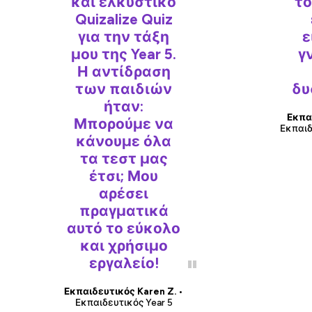
και ελκυστικό
το
Quizalize Quiz
για την τάξη
ε
μου της Year 5.
γ
Η αντίδραση
των παιδιών
δυ
ήταν:
Εκπαι
Μπορούμε να
Εκπαιδ
κάνουμε όλα
τα τεστ μας
έτσι; Μου
αρέσει
πραγματικά
αυτό το εύκολο
και χρήσιμο
εργαλείο!
Εκπαιδευτικός Karen Z.
•
Εκπαιδευτικός Year 5