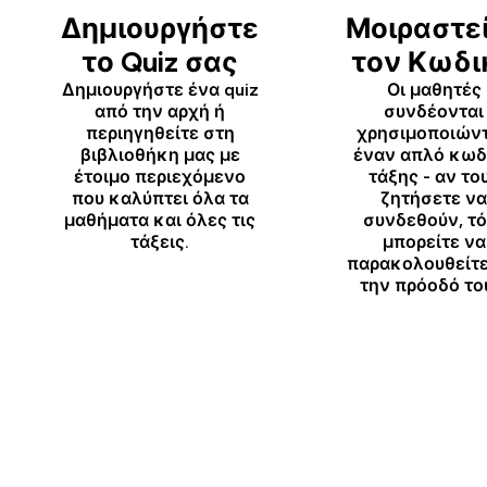
Δημιουργήστε
Μοιραστε
το Quiz σας
τον Κωδι
Δημιουργήστε ένα quiz
Οι μαθητές
από την αρχή ή
συνδέονται
περιηγηθείτε στη
χρησιμοποιών
βιβλιοθήκη μας με
έναν απλό κωδ
έτοιμο περιεχόμενο
τάξης - αν το
που καλύπτει όλα τα
ζητήσετε να
μαθήματα και όλες τις
συνδεθούν, τό
τάξεις.
μπορείτε να
παρακολουθείτε
την πρόοδό το