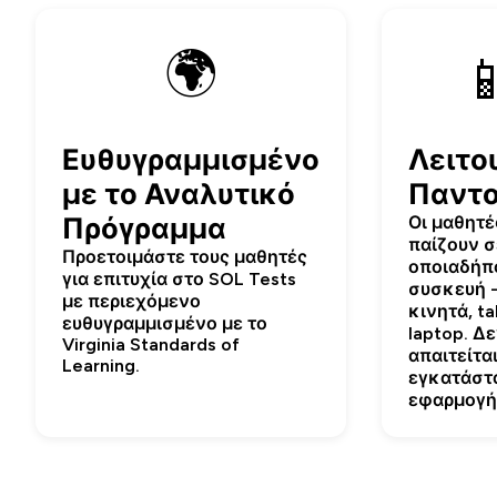
🌍

Ευθυγραμμισμένο
Λειτο
με το Αναλυτικό
Παντ
Πρόγραμμα
Οι μαθητέ
παίζουν σ
Προετοιμάστε τους μαθητές
οποιαδήπ
για επιτυχία στο SOL Tests
συσκευή 
με περιεχόμενο
κινητά, ta
ευθυγραμμισμένο με το
laptop. Δ
Virginia Standards of
απαιτείτα
Learning.
εγκατάστ
εφαρμογή