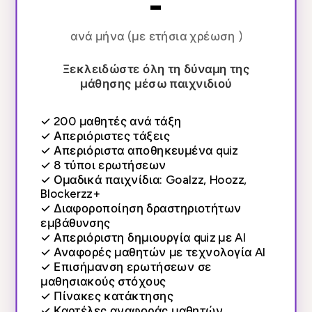
-
ανά μήνα (με ετήσια χρέωση )
Ξεκλειδώστε όλη τη δύναμη της
μάθησης μέσω παιχνιδιού
✓
200 μαθητές ανά τάξη
✓
Απεριόριστες τάξεις
✓
Απεριόριστα αποθηκευμένα quiz
✓
8 τύποι ερωτήσεων
✓
Ομαδικά παιχνίδια: Goalzz, Hoozz,
Blockerzz+
✓
Διαφοροποίηση δραστηριοτήτων
εμβάθυνσης
✓
Απεριόριστη δημιουργία quiz με AI
✓
Αναφορές μαθητών με τεχνολογία AI
✓
Επισήμανση ερωτήσεων σε
μαθησιακούς στόχους
✓
Πίνακες κατάκτησης
✓
Καρτέλες αναφοράς μαθητών