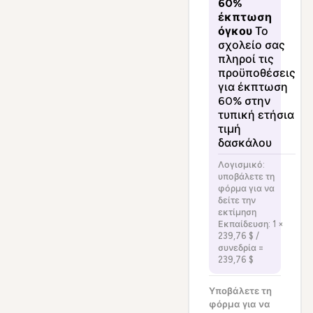
60%
έκπτωση
όγκου
Το
σχολείο σας
πληροί τις
προϋποθέσεις
για έκπτωση
60% στην
τυπική ετήσια
τιμή
δασκάλου
Λογισμικό:
υποβάλετε τη
φόρμα για να
δείτε την
εκτίμηση
Εκπαίδευση: 1 ×
239,76 $ /
συνεδρία =
239,76 $
Υποβάλετε τη
φόρμα για να