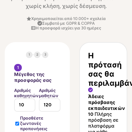
χωρίς κλήση, χωρίς δέσμευση.
Χρησιμοποιείται από 10.000+ σχολεία
Συμβατό με GDPR & COPPA
Η προσφορά ισχύει για 30 ημέρες
Η
1
2
3
πρότασή
1
σας θα
Μέγεθος της
προσφοράς σας
περιλαμβάν
Αριθμός
Αριθμός
καθηγητών
μαθητών
Άδειες
πρόσβασης
εκπαιδευτικών
10
Πλήρης
Προσθέστε
πρόσβαση σε
ζωντανές
πλατφόρμα
προπονήσεις
για κάθε