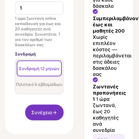
δάσκαλο
Συμπεριλαμβάνον
1 ώρα ζωντανή online
εκπαίδευση για έως και
έως και
20 καθηγητές ανά
μαθητές 200
συνεδρία. Συνιστάται: 1
Χωρίς
για τον αριθμό των
επιπλέον
δασκάλων σας.
κόστος —
Συνδρομή
περιλαμβάνεται
στις άδειες
δασκάλου
Συνδρομή 12 μηνών
σας
Πιλοτικό 6 εβδομάδων
Ζωντανές
προπονήσεις
1
1 ώρα
ζωντανά,
έως 20
Συνέχεια
καθηγητές
ανά
συνεδρία