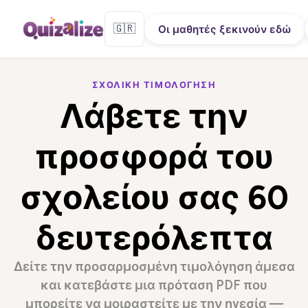
🇬🇷
Οι μαθητές ξεκινούν εδώ
ΣΧΟΛΙΚΉ ΤΙΜΟΛΌΓΗΣΗ
Λάβετε την
προσφορά του
σχολείου σας
60
δευτερόλεπτα
Δείτε την προσαρμοσμένη τιμολόγηση άμεσα
και κατεβάστε μια πρόταση PDF που
μπορείτε να μοιραστείτε με την ηγεσία —