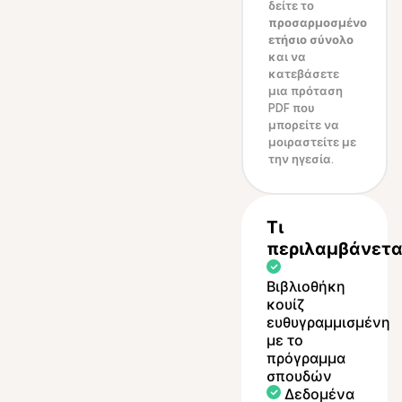
δείτε το
προσαρμοσμένο
ετήσιο σύνολο
και να
κατεβάσετε
μια πρόταση
PDF που
μπορείτε να
μοιραστείτε με
την ηγεσία.
Τι
περιλαμβάνετα
Βιβλιοθήκη
κουίζ
ευθυγραμμισμένη
με το
πρόγραμμα
σπουδών
Δεδομένα