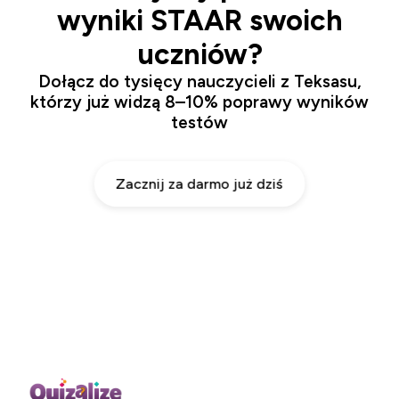
wyniki STAAR swoich
uczniów?
Dołącz do tysięcy nauczycieli z Teksasu,
którzy już widzą 8–10% poprawy wyników
testów
Zacznij za darmo już dziś
Bez karty kredytowej • Zacznij od planu Basic • Przejdź na
wyższy plan w dowolnej chwili