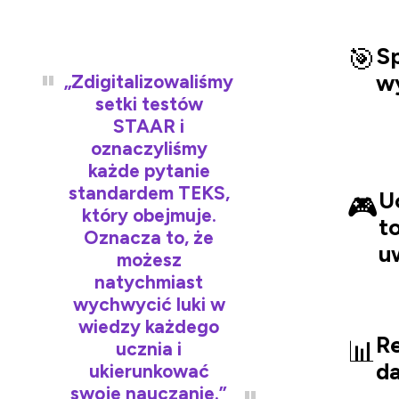
🎯
S
wy
„Zdigitalizowaliśmy
setki testów
STAAR i
oznaczyliśmy
każde pytanie
standardem TEKS,
U
🎮
który obejmuje.
t
Oznacza to, że
u
możesz
natychmiast
wychwycić luki w
wiedzy każdego
R
📊
ucznia i
d
ukierunkować
swoje nauczanie.”