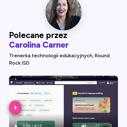
Polecane przez
Carolina Carner
Trenerka technologii edukacyjnych, Round
Rock ISD
‹
›