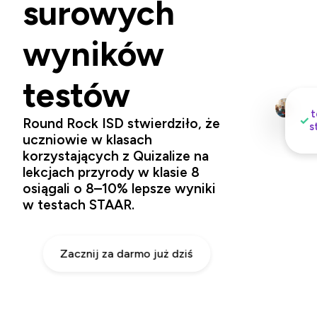
surowych
wyników
testów
t
✓
Round Rock ISD
stwierdziło, że
s
uczniowie w klasach
korzystających z Quizalize na
lekcjach przyrody w klasie 8
osiągali o 8–10% lepsze wyniki
w testach STAAR.
Zacznij za darmo już dziś
Natychmiastowy dostęp do setek
zdigitalizowanych testów STAAR