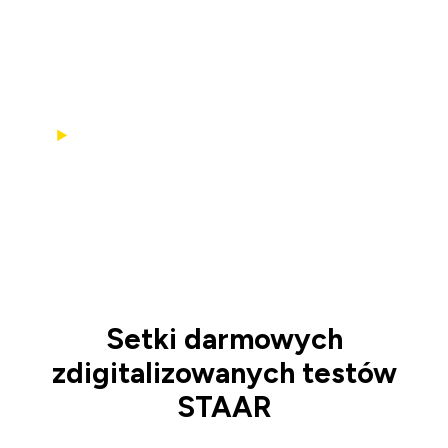
Skorzystaj dziś z 50% zniżki na plan Standard
lub zacznij
od darmowego planu Basic (bez karty
kredytowej).
Obejrzyj nasz film wprowadzający
▶
Setki darmowych
zdigitalizowanych testów
STAAR