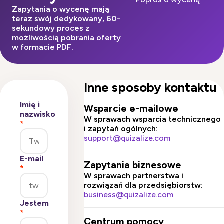
Zapytania o wycenę mają
teraz swój dedykowany, 60-
sekundowy proces z
możliwością pobrania oferty
w formacie PDF.
Inne sposoby kontaktu
Imię i
Wsparcie e-mailowe
nazwisko
W sprawach wsparcia technicznego
*
i zapytań ogólnych:
support@quizalize.com
E-mail
Zapytania biznesowe
*
W sprawach partnerstwa i
rozwiązań dla przedsiębiorstw:
business@quizalize.com
Jestem
*
Centrum pomocy