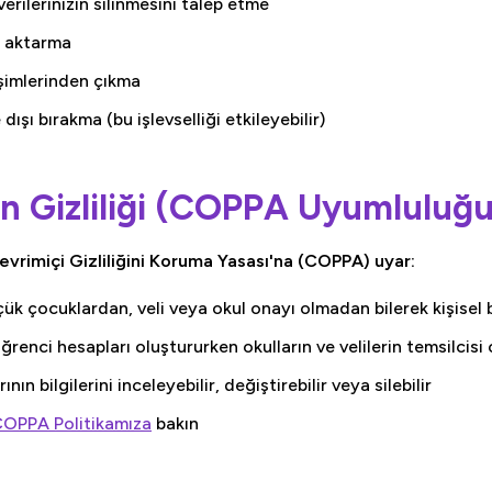
erilerinizin silinmesini talep etme
şa aktarma
işimlerinden çıkma
dışı bırakma (bu işlevselliği etkileyebilir)
ın Gizliliği (COPPA Uyumluluğu
evrimiçi Gizliliğini Koruma Yasası'na (COPPA) uyar:
ük çocuklardan, veli veya okul onayı olmadan bilerek kişisel 
renci hesapları oluştururken okulların ve velilerin temsilcisi
ının bilgilerini inceleyebilir, değiştirebilir veya silebilir
OPPA Politikamıza
bakın