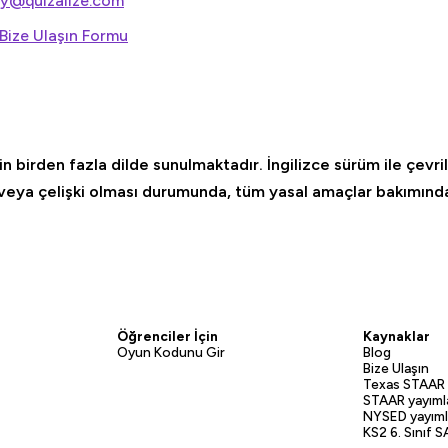
cy@quizalize.com
Bize Ulaşın Formu
çin birden fazla dilde sunulmaktadır. İngilizce sürüm ile çevr
k veya çelişki olması durumunda, tüm yasal amaçlar bakımınd
Öğrenciler İçin
Kaynaklar
Oyun Kodunu Gir
Blog
Bize Ulaşın
Texas STAAR 
STAAR yayımla
NYSED yayımla
KS2 6. Sınıf S