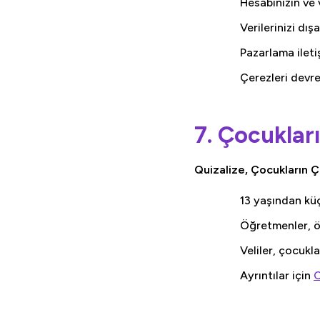
Hesabınızın ve v
Verilerinizi dı
Pazarlama ilet
Çerezleri devre 
7. Çocuklar
Quizalize, Çocukların Ç
13 yaşından küç
Öğretmenler, öğ
Veliler, çocuklar
Ayrıntılar için
C