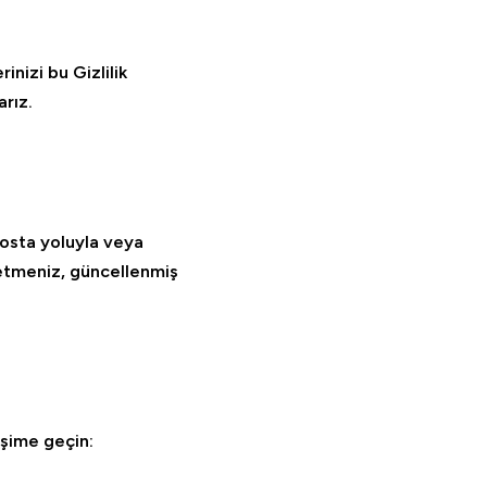
rinizi bu Gizlilik
arız.
-posta yoluyla veya
 etmeniz, güncellenmiş
tişime geçin: