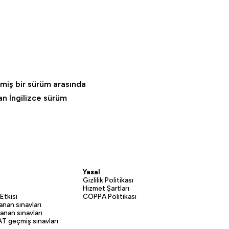
ilmiş bir sürüm arasında
an İngilizce sürüm
Yasal
Gizlilik Politikası
Hizmet Şartları
Etkisi
COPPA Politikası
nan sınavları
nan sınavları
AT geçmiş sınavları