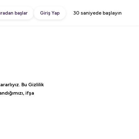
30 saniyede başlayın
radan başlar
Giriş Yap
rarlıyız. Bu Gizlilik
andığımızı, ifşa