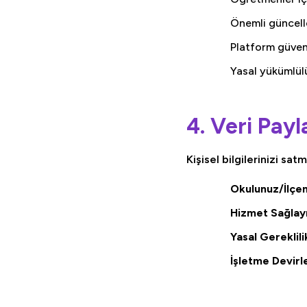
Önemli güncell
Platform güvenl
Yasal yükümlül
4. Veri Payl
Kişisel bilgilerinizi sat
Okulunuz/İlçen
Hizmet Sağlayı
Yasal Gereklili
İşletme Devirle