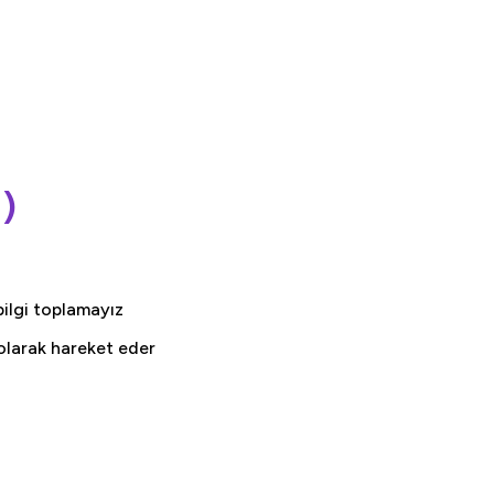
)
bilgi toplamayız
 olarak hareket eder