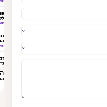
com
פנ
לשו
com
מר
מצא
com
זמ
בדרך
הת
מוכנ