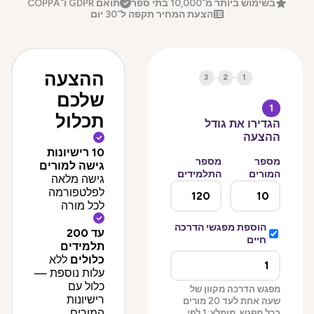
בשימוש ביותר מ־10,000 בתי ספר
תואם GDPR ו־COPPA
הצעת המחיר תקפה ל־30 יום
ההצעה
3
2
1
שלכם
1
תכלול
הגדירו את גודל
ההצעה
10 רישיונות
מספר
מספר
גישה למורים
המורים
התלמידים
גישה מלאה
לפלטפורמה
לכל מורה
הוספת מפגשי הדרכה
עד 200
חיים
תלמידים
כלולים
ללא
עלות נוספת —
כלול עם
מפגש הדרכה מקוון של
רישיונות
שעה אחת לעד 20 מורים
המורים
בכל מפגש. מומלץ: 1 לפי