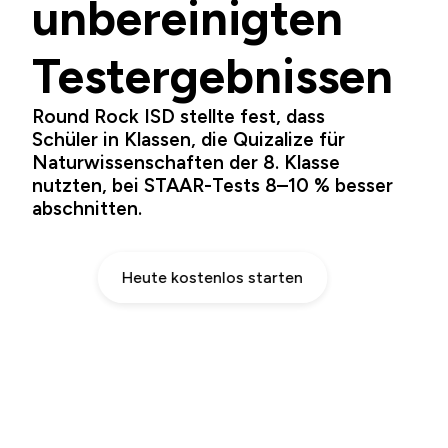
unbereinigten
Testergebnissen
Round Rock ISD
stellte fest, dass
Schüler in Klassen, die Quizalize für
Naturwissenschaften der 8. Klasse
nutzten, bei STAAR-Tests 8–10 % besser
abschnitten.
Heute kostenlos starten
Sofortiger Zugriff auf Hunderte digitalisierter
STAAR-Tests
Sichern Sie sich heute 50 % Rabatt auf Standard oder
starten Sie
kostenlos mit Basic (keine Kreditkarte erforderlich).