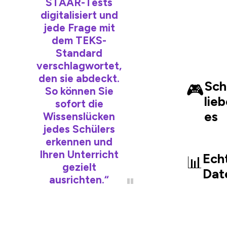
STAAR-Tests
digitalisiert und
jede Frage mit
dem TEKS-
Standard
verschlagwortet,
den sie abdeckt.
Sch
🎮
So können Sie
lie
sofort die
es
Wissenslücken
jedes Schülers
erkennen und
Ihren Unterricht
Ech
📊
gezielt
Dat
ausrichten.“