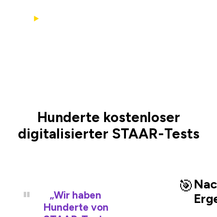
Sehen Sie sich unser Einführungsvideo an
▶
Hunderte kostenloser
digitalisierter STAAR-Tests
🎯
Nac
„Wir haben
Erg
Hunderte von