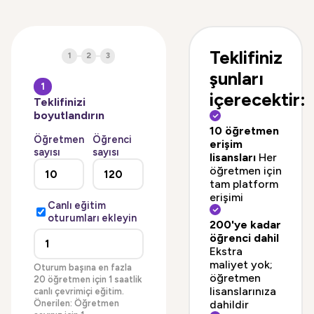
Teklifiniz
1
2
3
şunları
1
içerecektir:
Teklifinizi
boyutlandırın
10 öğretmen
Öğretmen
Öğrenci
erişim
sayısı
sayısı
lisansları
Her
öğretmen için
tam platform
erişimi
Canlı eğitim
oturumları ekleyin
200'ye kadar
öğrenci dahil
Ekstra
maliyet yok;
Oturum başına en fazla
öğretmen
20 öğretmen için 1 saatlik
lisanslarınıza
canlı çevrimiçi eğitim.
Önerilen: Öğretmen
dahildir