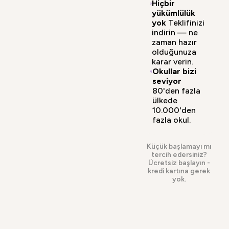
Hiçbir
yükümlülük
yok
Teklifinizi
indirin — ne
zaman hazır
olduğunuza
karar verin.
Okullar bizi
seviyor
80'den fazla
ülkede
10.000'den
fazla okul.
Küçük başlamayı mı
tercih edersiniz?
Ücretsiz başlayın
-
kredi kartına gerek
yok.