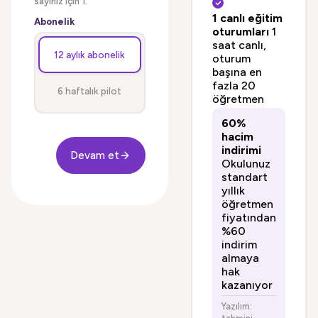
sayınız için 1.
1 canlı eğitim
Abonelik
oturumları
1
saat canlı,
12 aylık abonelik
oturum
başına en
fazla 20
6 haftalık pilot
öğretmen
60%
hacim
indirimi
Devam et
Okulunuz
standart
yıllık
öğretmen
fiyatından
%60
indirim
almaya
hak
kazanıyor
Yazılım: