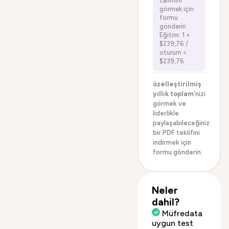
tahmini
görmek için
formu
gönderin
Eğitim: 1 ×
$239,76 /
oturum =
$239,76
özelleştirilmiş
yıllık toplam
'nizi
görmek ve
liderlikle
paylaşabileceğiniz
bir PDF teklifini
indirmek için
formu gönderin.
Neler
dahil?
Müfredata
uygun test