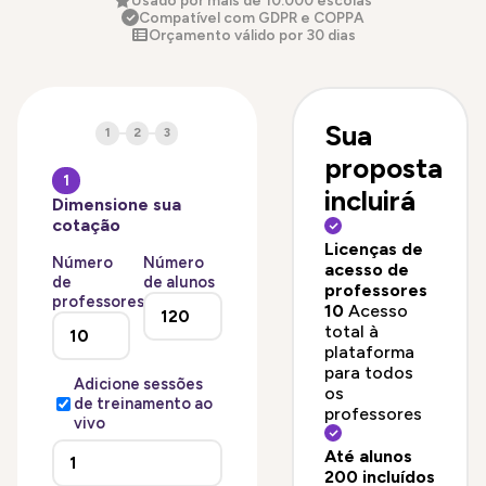
Usado por mais de 10.000 escolas
Compatível com GDPR e COPPA
Orçamento válido por 30 dias
Sua
1
2
3
proposta
1
incluirá
Dimensione sua
cotação
Licenças de
Número
Número
acesso de
de
de alunos
professores
professores
10
Acesso
total à
plataforma
para todos
Adicione sessões
os
de treinamento ao
professores
vivo
Até alunos
200 incluídos