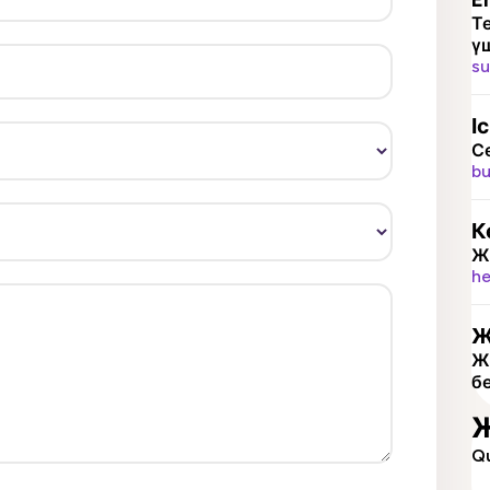
Т
үш
su
І
Се
bu
К
Ж
he
Ж
Ж
бе
Ж
Q