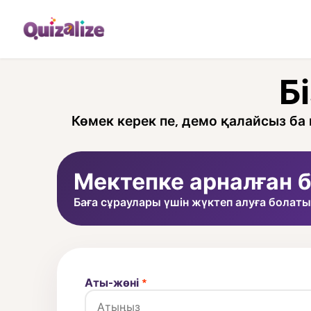
Б
Көмек керек пе, демо қалайсыз ба н
Мектепке арналған б
Баға сұраулары үшін жүктеп алуға болат
Аты-жөні
*