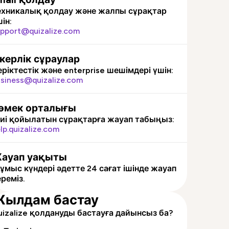
ехникалық қолдау және жалпы сұрақтар
ін:
pport@quizalize.com
скерлік сұраулар
ріктестік және enterprise шешімдері үшін:
siness@quizalize.com
өмек орталығы
иі қойылатын сұрақтарға жауап табыңыз:
lp.quizalize.com
ауап уақыты
ұмыс күндері әдетте 24 сағат ішінде жауап
реміз.
ылдам бастау
uizalize қолдануды бастауға дайынсыз ба?