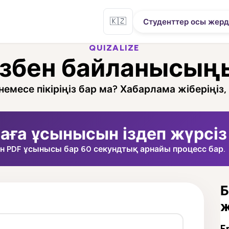
🇰🇿
Студенттер осы жерд
QUIZALIZE
ізбен байланысың
емесе пікіріңіз бар ма? Хабарлама жіберіңіз,
аға ұсынысын іздеп жүрсіз
ын PDF ұсынысы бар 60 секундтық арнайы процесс бар.
Б
E