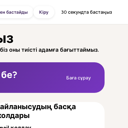
30 секундта бастаңыз
ен бастайды
Кіру
ыз
 біз оны тиісті адамға бағыттаймыз.
 бе?
Баға сұрау
айланысудың басқа
жолдары
mail қолдау